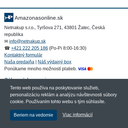
Amazonasonline.sk
Netnakup s.r.o., Tyršova 271, 43801 Žatec, Česká
republika
✉
info@netnakup.sk
☎
+421 222 205 186
(Po-Pi 8:00-16:30)
Kontaktný formulár
Naša predajňa
|
Náš výdajný box
Ponúkame mnoho možností platieb.
Zákaznícky servis
Tento web používa na poskytovanie služieb,
Novinky emailom
personalizáciu reklám a analýzu návštevnosti súbory
cookie. Používaním tohto webu s tým súhlasíte.
Copyright © 2007-2026 (19 rokov s vami)
Netnakup.sk
&
Viac informácií
Beriem na vedomie
NetIQ
. Všetky práva vyhradené.