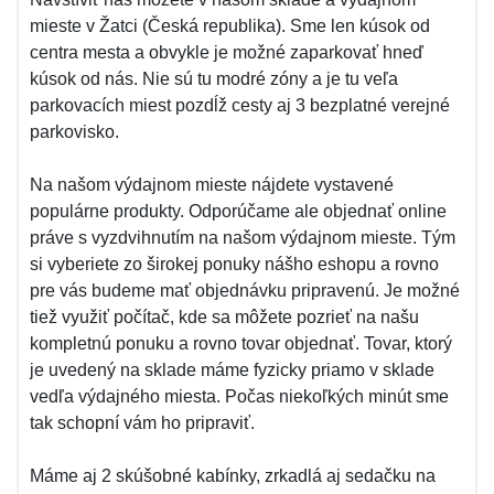
mieste v Žatci (Česká republika). Sme len kúsok od
centra mesta a obvykle je možné zaparkovať hneď
kúsok od nás. Nie sú tu modré zóny a je tu veľa
parkovacích miest pozdĺž cesty aj 3 bezplatné verejné
parkovisko.
Na našom výdajnom mieste nájdete vystavené
populárne produkty. Odporúčame ale objednať online
práve s vyzdvihnutím na našom výdajnom mieste. Tým
si vyberiete zo širokej ponuky nášho eshopu a rovno
pre vás budeme mať objednávku pripravenú. Je možné
tiež využiť počítač, kde sa môžete pozrieť na našu
kompletnú ponuku a rovno tovar objednať. Tovar, ktorý
je uvedený na sklade máme fyzicky priamo v sklade
vedľa výdajného miesta. Počas niekoľkých minút sme
tak schopní vám ho pripraviť.
Máme aj 2 skúšobné kabínky, zrkadlá aj sedačku na