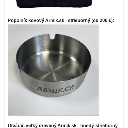
Popolník kovový Armik.sk - strieborný (od 200 €):
Otvárač veľký drevený Armik.sk - hnedý-strieborný