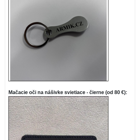
Mačacie oči na nášivke svietiace - čierne (od 80 €):