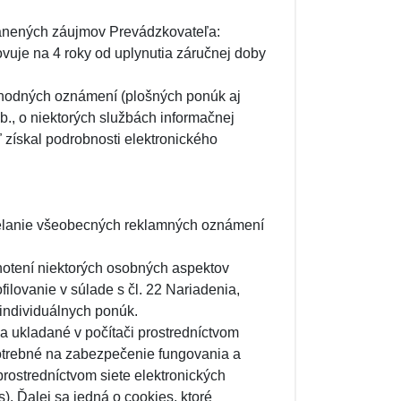
ánených záujmov Prevádzkovateľa:
vuje na 4 roky od uplynutia záručnej doby
hodných oznámení (plošných ponúk aj
b., o niektorých službách informačnej
 získal podrobnosti elektronického
ielanie všeobecných reklamných oznámení
notení niektorých osobných aspektov
ilovanie v súlade s čl. 22 Nariadenia,
individuálnych ponúk.
 ukladané v počítači prostredníctvom
potrebné na zabezpečenie fungovania a
rostredníctvom siete elektronických
). Ďalej sa jedná o cookies, ktoré