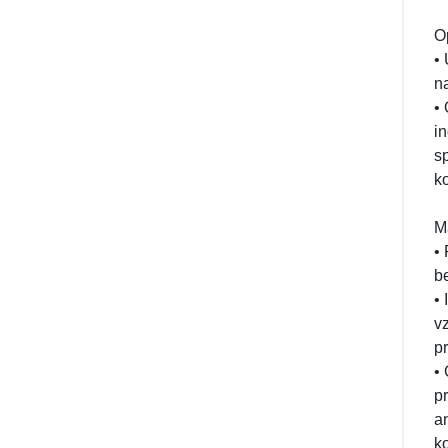
O
•
na
•
i
s
ko
M
•
b
•
v
p
•
p
a
k