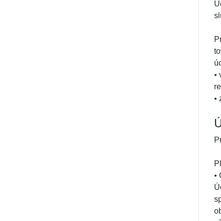
Ú
sl
P
t
ú
•
r
• 
Ú
P
P
•
Ú
s
o