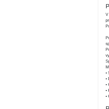
P
V
p
P
P
s
P
v
S
M
• 
• 
•
• 
•
P