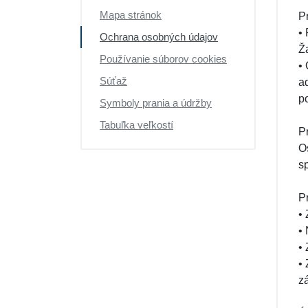
Mapa stránok
P
•
Ochrana osobných údajov
Ž
Používanie súborov cookies
•
Súťaž
a
p
Symboly prania a údržby
Tabuľka veľkostí
P
O
s
P
•
•
•
•
z