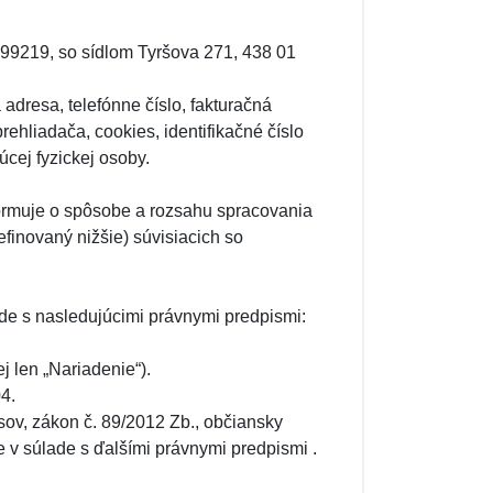
99219, so sídlom Tyršova 271, 438 01
adresa, telefónne číslo, fakturačná
ehliadača, cookies, identifikačné číslo
úcej fyzickej osoby.
ormuje o spôsobe a rozsahu spracovania
finovaný nižšie) súvisiacich so
de s nasledujúcimi právnymi predpismi:
 len „Nariadenie“).
4.
isov, zákon č. 89/2012 Zb., občiansky
e v súlade s ďalšími právnymi predpismi .