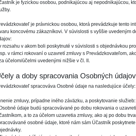
častník je fyzickou osobou, podnikajúcou aj nepodnikajúcou, kt
užby.
revádzkovateľ je právnickou osobou, ktorá prevádzkuje tento i
ovaru koncovému zákazníkovi. V súvislosti s vyššie uvedeným
dajov:
 v rozsahu v akom boli poskytnuté v súvislosti s objednávkou pr
esp. v rámci rokovaní o uzavretí zmluvy s Prevádzkovateľom, ako
za účelom/účelmi uvedenými nižšie v čl. II.
čely a doby spracovania Osobných údajov
revádzkovateľ spracováva Osobné údaje na nasledujúce účely:
lnenie zmluvy, prípadne iného záväzku, a poskytovanie služieb:
 Osobné údaje budú spracovávané po dobu rokovania o uzavret
častníkom, a to za účelom uzavretia zmluvy, ako aj po dobu trv
pracovávané osobné údaje, ktoré nám sám Účastník poskytnete pri
bjednávky.