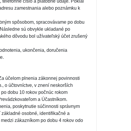
 telefónne číslo a platobné údaje. Pokiaľ
ad adresu zamestnania alebo poznámku k
bdobným spôsobom, spracovávame po dobu
í. Následne sú obvykle ukladané po
 akého dôvodu bol užívateľský účet zrušený
hodnotenia, ukončenia, doručenia
e.
Za účelom plnenia zákonnej povinnosti
, o účtovníctve, v znení neskorších
 po dobu 10 rokov počnúc rokom
 Prevádzkovateľom a Účastníkom.
lnenia, poskytnutie súčinnosti správnym
 základné osobné, identifikačné a
ie medzi zákazníkom po dobu 4 rokov odo