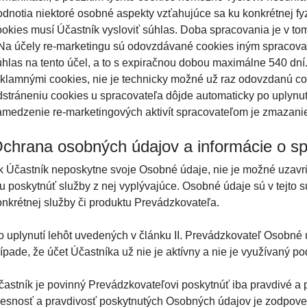
odnotia niektoré osobné aspekty vzťahujúce sa ku konkrétnej fy
ookies musí Účastník vysloviť súhlas. Doba spracovania je v tom
 Na účely re-marketingu sú odovzdávané cookies iným spracovat
úhlas na tento účel, a to s expiračnou dobou maximálne 540 dní.
eklamnými cookies, nie je technicky možné už raz odovzdanú coo
dstráneniu cookies u spracovateľa dôjde automaticky po uplynu
amedzenie re-marketingových aktivít spracovateľom je zmazanie
chrana osobných údajov a informácie o s
k Účastník neposkytne svoje Osobné údaje, nie je možné uzavr
u poskytnúť služby z nej vyplývajúce. Osobné údaje sú v tejto s
onkrétnej služby či produktu Prevádzkovateľa.
o uplynutí lehôt uvedených v článku II. Prevádzkovateľ Osobné
ípade, že účet Účastníka už nie je aktívny a nie je využívaný pod
častník je povinný Prevádzkovateľovi poskytnúť iba pravdivé a
resnosť a pravdivosť poskytnutých Osobných údajov je zodpove