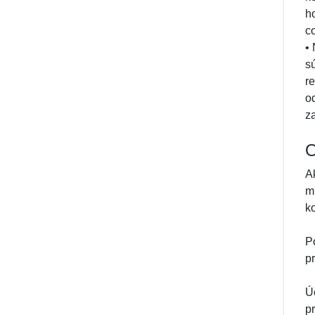
h
c
•
s
r
o
z
O
A
m
k
P
pr
Ú
p