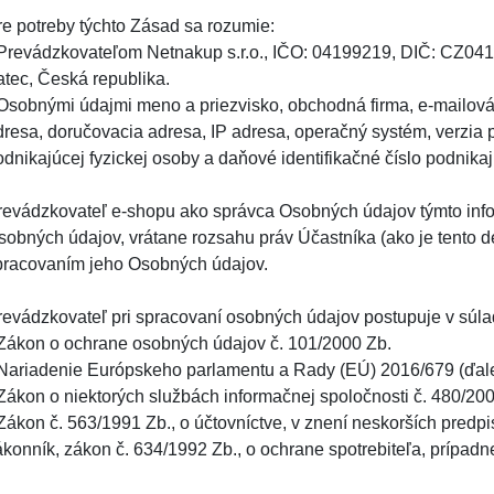
re potreby týchto Zásad sa rozumie:
 Prevádzkovateľom Netnakup s.r.o., IČO: 04199219, DIČ: CZ041
atec, Česká republika.
 Osobnými údajmi meno a priezvisko, obchodná firma, e-mailová 
dresa, doručovacia adresa, IP adresa, operačný systém, verzia pr
odnikajúcej fyzickej osoby a daňové identifikačné číslo podnikaj
revádzkovateľ e-shopu ako správca Osobných údajov týmto inf
sobných údajov, vrátane rozsahu práv Účastníka (ako je tento de
pracovaním jeho Osobných údajov.
revádzkovateľ pri spracovaní osobných údajov postupuje v súla
 Zákon o ochrane osobných údajov č. 101/2000 Zb.
 Nariadenie Európskeho parlamentu a Rady (EÚ) 2016/679 (ďalej
 Zákon o niektorých službách informačnej spoločnosti č. 480/200
 Zákon č. 563/1991 Zb., o účtovníctve, v znení neskorších predp
ákonník, zákon č. 634/1992 Zb., o ochrane spotrebiteľa, prípadn