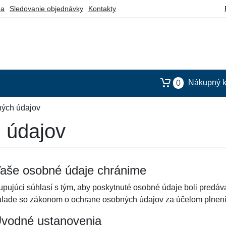
ba
Sledovanie objednávky
Kontakty
Nákupný k
0
ých údajov
 údajov
aše osobné údaje chránime
upujúci súhlasí s tým, aby poskytnuté osobné údaje boli pred
úlade so zákonom o ochrane osobných údajov za účelom plneni
vodné ustanovenia