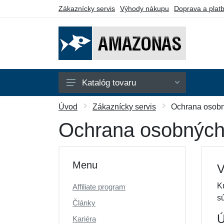
Zákaznícky servis
Výhody nákupu
Doprava a plat
Katalóg tovaru
Hojdacie siete
Úvod
Zákaznícky servis
Ochrana osobn
Hojdacie kreslá
Ochrana osobných
Stojany
Piknikové deky
Menu
V
Montážne prvky
K
Affiliate program
Darčekové poukazy
s
Články
Výpredaj
Ú
Kariéra