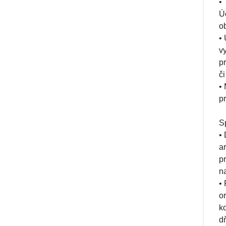
•
Ú
o
•
v
p
č
•
p
S
•
a
p
n
•
o
k
d