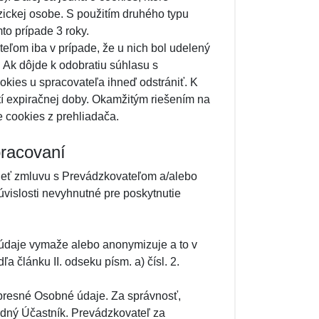
zickej osobe. S použitím druhého typu
to prípade 3 roky.
eľom iba v prípade, že u nich bol udelený
 Ak dôjde k odobratiu súhlasu s
kies u spracovateľa ihneď odstrániť. K
tí expiračnej doby. Okamžitým riešením na
 cookies z prehliadača.
pracovaní
ieť zmluvu s Prevádzkovateľom a/alebo
úvislosti nevyhnutné pre poskytnutie
 údaje vymaže alebo anonymizuje a to v
ľa článku II. odseku písm. a) čísl. 2.
 presné Osobné údaje. Za správnosť,
dný Účastník. Prevádzkovateľ za