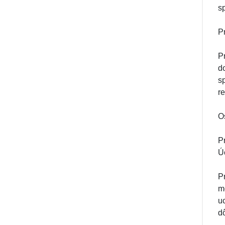
s
P
P
d
s
r
O
P
Ú
P
m
u
d