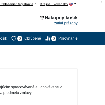
Prihlásenie/Registrácia
Krajina:
Slovensko
Nákupný košík
zatiaľ prázdny
ošík
Obľúbené
Porovnanie
0
0
ávajúcim spracovávané a uchovávané v
a predmetu zmluvy.