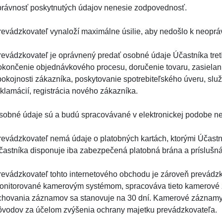
právnosť poskytnutých údajov nenesie zodpovednosť.
revádzkovateľ vynaloží maximálne úsilie, aby nedošlo k neop
revádzkovateľ je oprávnený predať osobné údaje Účastníka tret
okončenie objednávkového procesu, doručenie tovaru, zasiela
pokojnosti zákazníka, poskytovanie spotrebiteľského úveru, slu
eklamácií, registrácia nového zákazníka.
sobné údaje sú a budú spracovávané v elektronickej podobe 
revádzkovateľ nemá údaje o platobných kartách, ktorými Účastní
častníka disponuje iba zabezpečená platobná brána a príslušná 
revádzkovateľ tohto internetového obchodu je zároveň prevádz
onitorované kamerovým systémom, spracováva tieto kamerové
chovania záznamov sa stanovuje na 30 dní. Kamerové záznamy
ôvodov za účelom zvýšenia ochrany majetku prevádzkovateľa.