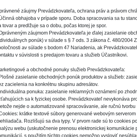
právnené záujmy Prevádzkovateľa, ochrana práv a právom chr
 Účinná obhajoba v prípade sporu. Doba spracovania sa tu stano
 tovar a predlžuje sa o dobu, počas ktorej je spor.
 Oprávneným záujmom Prevádzkovateľa je ďalej zasielanie obc
ndividuálnych ponúk) v súlade s § 7 ods. 3 zákona č. 480/2004 Z
poločnosti av súlade s bodom 47 Nariadenia, ak Prevádzkovateľ
ntaktu v súvislosti s predajom tovaru a služieb Účastníkovi.
arketingové a obchodné ponuky služieb Prevádzkovateľa:
 Plošné zasielanie obchodných ponúk produktov a služieb: zas
ez zacielenia na konkrétnu skupinu adresátov.
 Individuálna ponuka: zasielanie reklamných oznámení po zhod
zťahujúcich sa k fyzickej osobe. Prevádzkovateľ nevykonáva prof
retože nejde o automatizované spracovávanie, ale ručnú tvorbu 
 Cookies: krátke textové súbory generované webovým serverom a
rehliadača. Rozlišujú sa dva typy. V prvom rade sú to cookies 
nalýzu webu (uskutočnenie prenosu elektronickej komunikácie p
omunikácií, s použitím týchto cookies nemožno vysloviť nesúhlas