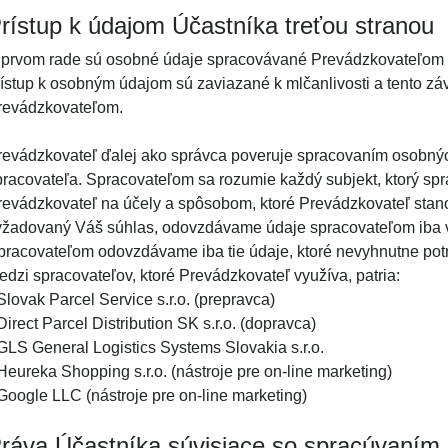
rístup k údajom Účastníka treťou stranou
 prvom rade sú osobné údaje spracovávané Prevádzkovateľom a
rístup k osobným údajom sú zaviazané k mlčanlivosti a tento záv
revádzkovateľom.
revádzkovateľ ďalej ako správca poveruje spracovaním osobných
pracovateľa. Spracovateľom sa rozumie každý subjekt, ktorý sp
revádzkovateľ na účely a spôsobom, ktoré Prevádzkovateľ stano
yžadovaný Váš súhlas, odovzdávame údaje spracovateľom iba v p
pracovateľom odovzdávame iba tie údaje, ktoré nevyhnutne potr
edzi spracovateľov, ktoré Prevádzkovateľ využíva, patria:
Slovak Parcel Service s.r.o. (prepravca)
Direct Parcel Distribution SK s.r.o. (dopravca)
 GLS General Logistics Systems Slovakia s.r.o.
Heureka Shopping s.r.o. (nástroje pre on-line marketing)
 Google LLC (nástroje pre on-line marketing)
ráva Účastníka súvisiace so spracúvaním