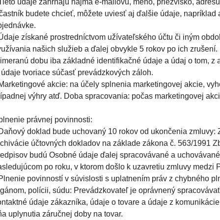
 Tieto údaje zahŕňajú najmä e-mailovú, meno, priezvisko, adresu,
častník budete chcieť, môžete uviesť aj ďalšie údaje, napríkl
bjednávke.
 Údaje získané prostredníctvom užívateľského účtu či iným o
yužívania našich služieb a ďalej obvykle 5 rokov po ich zrušen
rimeranú dobu iba základné identifikačné údaje a údaj o tom, z
i údaje tvoriace súčasť prevádzkových záloh.
 Marketingové akcie: na účely splnenia marketingovej akcie, vy
rípadnej výhry atď. Doba spracovania: počas marketingovej akci
plnenie právnej povinnosti:
 Daňový doklad bude uchovaný 10 rokov od ukončenia zmluvy: 
rchivácie účtovných dokladov na základe zákona č. 563/1991 Zb.
redpisov budú Osobné údaje ďalej spracovávané a uchovávané
asledujúcom po roku, v ktorom došlo k uzavretiu zmluvy medzi
 Plnenie povinností v súvislosti s uplatnením práv z chybného p
rgánom, polícii, súdu: Prevádzkovateľ je oprávnený spracovávať
ontaktné údaje zákazníka, údaje o tovare a údaje z komunikác
ňa uplynutia záručnej doby na tovar.