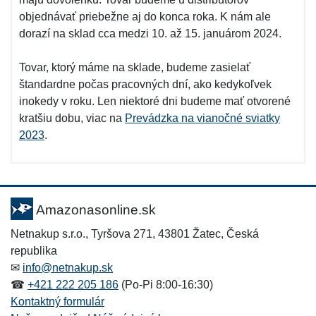
objednávať priebežne aj do konca roka. K nám ale
dorazí na sklad cca medzi 10. až 15. januárom 2024.
Tovar, ktorý máme na sklade, budeme zasielať
štandardne počas pracovných dní, ako kedykoľvek
inokedy v roku. Len niektoré dni budeme mať otvorené
kratšiu dobu, viac na
Prevádzka na vianočné sviatky
2023
.
Amazonasonline.sk
Netnakup s.r.o., Tyršova 271, 43801 Žatec, Česká
republika
✉
info@netnakup.sk
☎
+421 222 205 186
(Po-Pi 8:00-16:30)
Kontaktný formulár