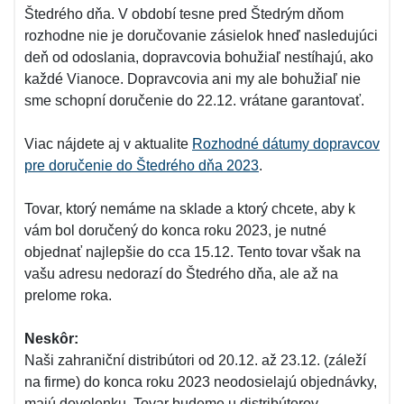
Štedrého dňa. V období tesne pred Štedrým dňom
rozhodne nie je doručovanie zásielok hneď nasledujúci
deň od odoslania, dopravcovia bohužiaľ nestíhajú, ako
každé Vianoce. Dopravcovia ani my ale bohužiaľ nie
sme schopní doručenie do 22.12. vrátane garantovať.
Viac nájdete aj v aktualite
Rozhodné dátumy dopravcov
pre doručenie do Štedrého dňa 2023
.
Tovar, ktorý nemáme na sklade a ktorý chcete, aby k
vám bol doručený do konca roku 2023, je nutné
objednať najlepšie do cca 15.12. Tento tovar však na
vašu adresu nedorazí do Štedrého dňa, ale až na
prelome roka.
Neskôr:
Naši zahraniční distribútori od 20.12. až 23.12. (záleží
na firme) do konca roku 2023 neodosielajú objednávky,
majú dovolenku. Tovar budeme u distribútorov