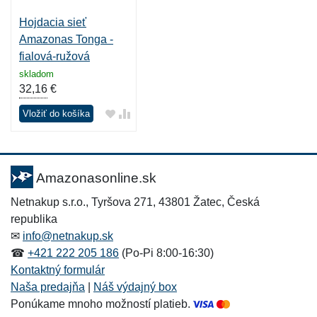
Hojdacia sieť
Amazonas Tonga -
fialová-ružová
skladom
32,16
€
Vložiť do košíka
Amazonasonline.sk
Netnakup s.r.o., Tyršova 271, 43801 Žatec, Česká
republika
✉
info@netnakup.sk
☎
+421 222 205 186
(Po-Pi 8:00-16:30)
Kontaktný formulár
Naša predajňa
|
Náš výdajný box
Ponúkame mnoho možností platieb.