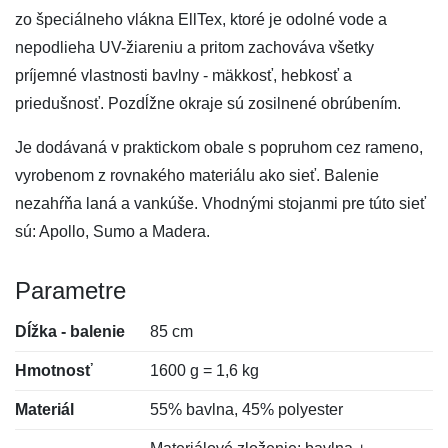
zo špeciálneho vlákna EllTex, ktoré je odolné vode a
nepodlieha UV-žiareniu a pritom zachováva všetky
príjemné vlastnosti bavlny - mäkkosť, hebkosť a
priedušnosť. Pozdĺžne okraje sú zosilnené obrúbením.
Je dodávaná v praktickom obale s popruhom cez rameno,
vyrobenom z rovnakého materiálu ako sieť. Balenie
nezahŕňa laná a vankúše. Vhodnými stojanmi pre túto sieť
sú: Apollo, Sumo a Madera.
Parametre
Dĺžka - balenie
85 cm
Hmotnosť
1600 g = 1,6 kg
Materiál
55% bavlna, 45% polyester