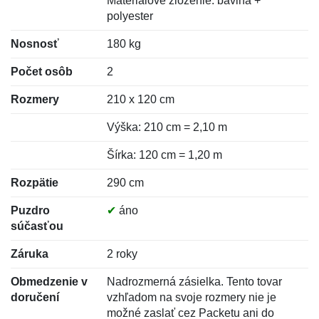
Materiálové zloženie: bavlna +
polyester
Nosnosť
180 kg
Počet osôb
2
Rozmery
210 x 120 cm
Výška: 210 cm = 2,10 m
Šírka: 120 cm = 1,20 m
Rozpätie
290 cm
Puzdro
✔
áno
súčasťou
Záruka
2 roky
Obmedzenie v
Nadrozmerná zásielka. Tento tovar
doručení
vzhľadom na svoje rozmery nie je
možné zaslať cez Packetu ani do