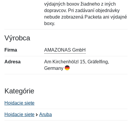
výdajných boxov žiadneho z iných
dopravcov. Pri zadávaní objednávky
nebude zobrazená Packeta ani výdajné
boxy.
Výrobca
Firma
AMAZONAS GmbH
Adresa
Am Kirchenhölzl 15, Gräfelfing,
Germany
Kategórie
Hojdacie siete
Hojdacie siete
Aruba
Nová recenzia
Nová otázka