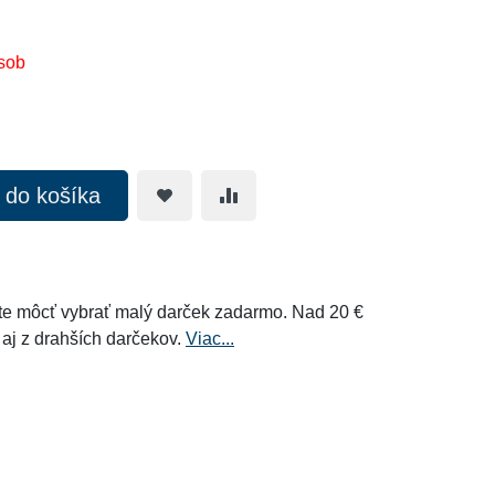
sob
ť do košíka
e môcť vybrať malý darček zadarmo. Nad 20 €
 aj z drahších darčekov.
Viac...