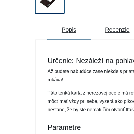
Popis
Recenzie
Určenie: Nezáleží na pohla
Až budete nabudúce zase niekde s priate
rukáva!
Táto tenká karta z nerezovej ocele má r
môcť mať vždy pri sebe, vyzerá ako pikové
nestane, že by ste nemali čím otvoriť fľa
Parametre