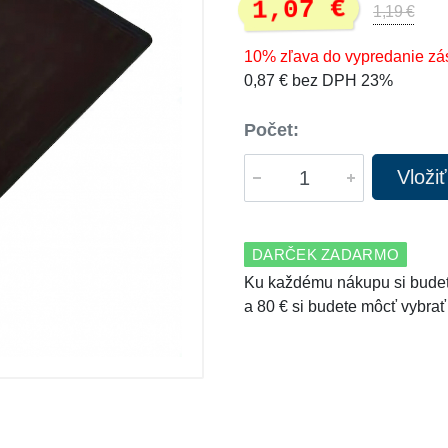
1,07 €
1,19 €
10% zľava do vypredanie zá
0,87 € bez DPH 23%
Počet:
Vloži
DARČEK ZADARMO
Ku každému nákupu si budet
a 80 € si budete môcť vybrať