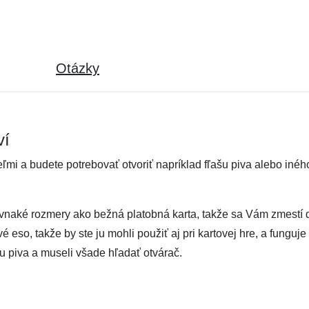
Otázky
ví
ľmi a budete potrebovať otvoriť napríklad fľašu piva alebo iné
ovnaké rozmery ako bežná platobná karta, takže sa Vám zmestí 
 eso, takže by ste ju mohli použiť aj pri kartovej hre, a funguj
šu piva a museli všade hľadať otvárač.