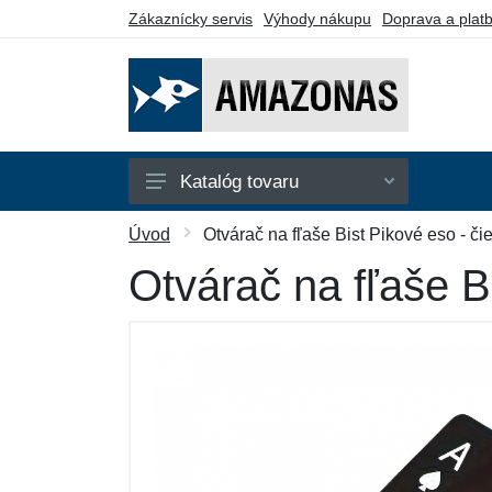
Zákaznícky servis
Výhody nákupu
Doprava a plat
Katalóg tovaru
Hojdacie siete
Úvod
Otvárač na fľaše Bist Pikové eso - či
Hojdacie kreslá
Otvárač na fľaše B
Stojany
Piknikové deky
Montážne prvky
Darčekové poukazy
Výpredaj