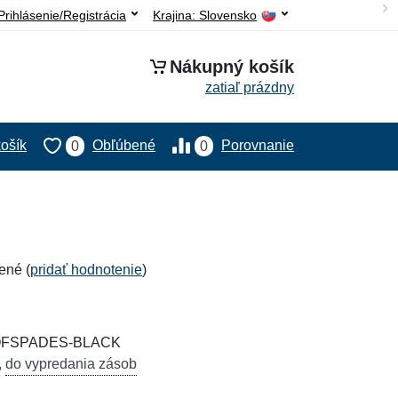
Prihlásenie/Registrácia
Krajina:
Slovensko
Nákupný košík
zatiaľ prázdny
ošík
Obľúbené
Porovnanie
0
0
ené (
pridať hodnotenie
)
EOFSPADES-BLACK
,
do vypredania zásob