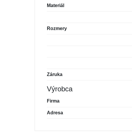
Materiál
Rozmery
Záruka
Výrobca
Firma
Adresa
Nová recenzia
Nová otázka