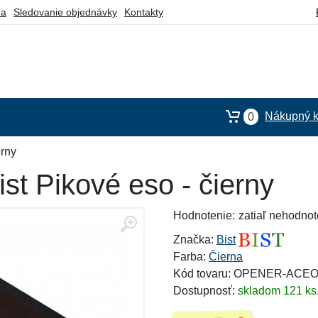
ba
Sledovanie objednávky
Kontakty
Nákupný k
0
erny
ist Pikové eso - čierny
Hodnotenie:
zatiaľ nehodnot
Značka:
Bist
Farba:
Čierna
Kód tovaru: OPENER-AC
Dostupnosť:
skladom 121 ks