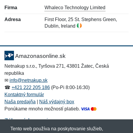
Firma
Whaleco Technology Limited
Adresa
First Floor, 25 St. Stephens Green,
Dublin, Ireland
Nová recenzia
Nová otázka
Hodnotenie:
Meno:
*
*
Amazonasonline.sk
Netnakup s.r.o., Tyršova 271, 43801 Žatec, Česká
republika
Meno:
E-mail:
*
*
✉
info@netnakup.sk
☎
+421 222 205 186
(Po-Pi 8:00-16:30)
Kontaktný formulár
Naša predajňa
|
Náš výdajný box
E-mail:
*
Správa
*
Ponúkame mnoho možností platieb.
Zákaznícky servis
Tento web používa na poskytovanie služieb,
Novinky emailom