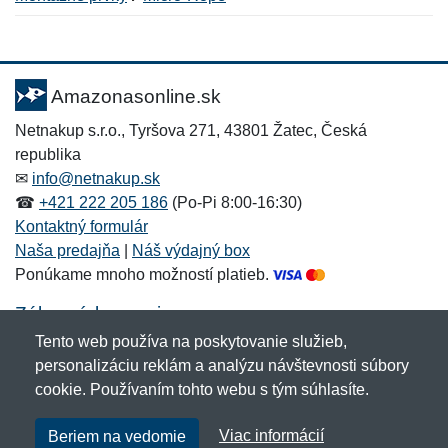
Nová recenzia
Nová otázka
Hodnotenie:
Meno:
*
*
Amazonasonline.sk
Netnakup s.r.o., Tyršova 271, 43801 Žatec, Česká
republika
Meno:
E-mail:
*
*
✉
info@netnakup.sk
☎
+421 222 205 186
(Po-Pi 8:00-16:30)
Kontaktný formulár
Naša predajňa
|
Náš výdajný box
E-mail:
*
Správa
*
Ponúkame mnoho možností platieb.
Zákaznícky servis
Tento web používa na poskytovanie služieb,
Novinky emailom
Správa
*
personalizáciu reklám a analýzu návštevnosti súbory
cookie. Používaním tohto webu s tým súhlasíte.
Copyright © 2007-2026 (19 rokov s vami)
Netnakup.sk
&
Viac informácií
Beriem na vedomie