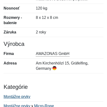
Nosnosť
120 kg
Rozmery -
8 x 12 x 8 cm
balenie
Záruka
2 roky
Výrobca
Firma
AMAZONAS GmbH
Adresa
Am Kirchenhölzl 15, Gräfelfing,
Germany
Kategórie
Montážne prvky
Montážne prvky
Micro-Rope