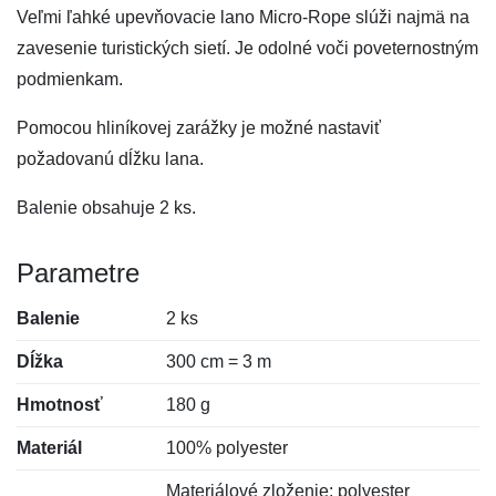
Veľmi ľahké upevňovacie lano Micro-Rope slúži najmä na
zavesenie turistických sietí. Je odolné voči poveternostným
podmienkam.
Pomocou hliníkovej zarážky je možné nastaviť
požadovanú dĺžku lana.
Balenie obsahuje 2 ks.
Parametre
Balenie
2 ks
Dĺžka
300 cm = 3 m
Hmotnosť
180 g
Materiál
100% polyester
Materiálové zloženie: polyester